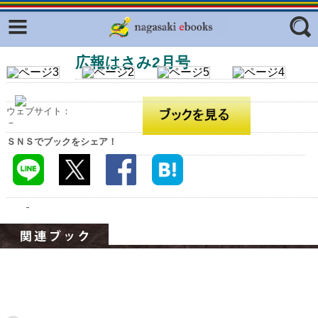
Facebook
twitter
広報はさみ2月号
ふくいろキラリプロジェクト
フリーワード
東京観光デジタルパンフレットギャ
ラリー（TOKYO Brochures）
ウェブサイト：
復興応援企画
－
ジャンル
ＳＮＳでブックをシェア！
はじめてご利用される方へ
コンテンツ
広報誌ナビ
エリア
明治日本の産業革命遺産
長崎と天草地方の潜伏キリシタン
関連遺産
大学・専門学校ナビ