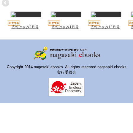
ハイスクールナビ
小・中学校ナビ
いきebooks
広報はさみ2月号
広報はさみ1月号
広報はさみ12月号
ながよebooks
ごとうebooks
おおむらebooks
Copyright 2014 nagasaki ebooks. All rights reserved.nagasaki ebooks
実行委員会
みなみしまばらebooks
はさみebooks
ながさき市ebooks
さいかいイーブックス
長崎MICE観光マップ