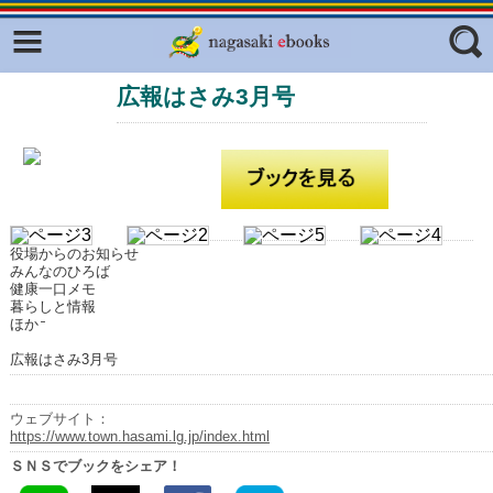
Facebook
twitter
広報はさみ3月号
ふくいろキラリプロジェクト
フリーワード
東京観光デジタルパンフレットギャ
ラリー（TOKYO Brochures）
復興応援企画
ジャンル
はじめてご利用される方へ
役場からのお知らせ
コンテンツ
みんなのひろば
健康一口メモ
広報誌ナビ
暮らしと情報
エリア
ほか
明治日本の産業革命遺産
広報はさみ3月号
長崎と天草地方の潜伏キリシタン
関連遺産
ウェブサイト：
https://www.town.hasami.lg.jp/index.html
大学・専門学校ナビ
ＳＮＳでブックをシェア！