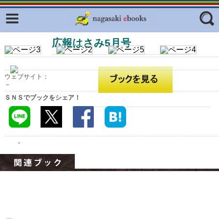
Facebook
twitter
広報はさみ5月号
ふくいろキラリプロジェクト
フリーワード
東京観光デジタルパンフレットギャ
ラリー（TOKYO Brochures）
ウェブサイト：
復興応援企画
－
ジャンル
ＳＮＳでブックをシェア！
はじめてご利用される方へ
コンテンツ
広報誌ナビ
エリア
明治日本の産業革命遺産
長崎と天草地方の潜伏キリシタン
関連遺産
大学・専門学校ナビ