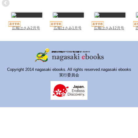
ハイスクールナビ
小・中学校ナビ
いきebooks
広報はさみ2月号
広報はさみ1月号
広報はさみ12月号
ながよebooks
ごとうebooks
おおむらebooks
Copyright 2014 nagasaki ebooks. All rights reserved.nagasaki ebooks
実行委員会
みなみしまばらebooks
はさみebooks
ながさき市ebooks
さいかいイーブックス
長崎MICE観光マップ