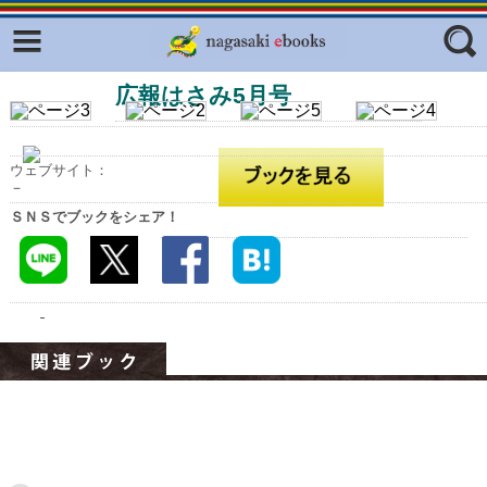
Facebook
twitter
広報はさみ5月号
ふくいろキラリプロジェクト
フリーワード
東京観光デジタルパンフレットギャ
ラリー（TOKYO Brochures）
ウェブサイト：
復興応援企画
－
ジャンル
ＳＮＳでブックをシェア！
はじめてご利用される方へ
コンテンツ
広報誌ナビ
エリア
明治日本の産業革命遺産
長崎と天草地方の潜伏キリシタン
関連遺産
大学・専門学校ナビ