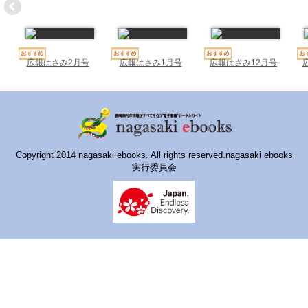
ハイスクールナビ
小・中学校ナビ
いきebooks
広報はさみ2月号
広報はさみ1月号
広報はさみ12月号
ながよebooks
ごとうebooks
おおむらebooks
Copyright 2014 nagasaki ebooks. All rights reserved.nagasaki ebooks
実行委員会
みなみしまばらebooks
はさみebooks
ながさき市ebooks
さいかいイーブックス
長崎MICE観光マップ