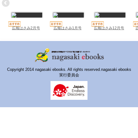
ハイスクールナビ
小・中学校ナビ
いきebooks
広報はさみ2月号
広報はさみ1月号
広報はさみ12月号
ながよebooks
ごとうebooks
おおむらebooks
Copyright 2014 nagasaki ebooks. All rights reserved.nagasaki ebooks
実行委員会
みなみしまばらebooks
はさみebooks
ながさき市ebooks
さいかいイーブックス
長崎MICE観光マップ