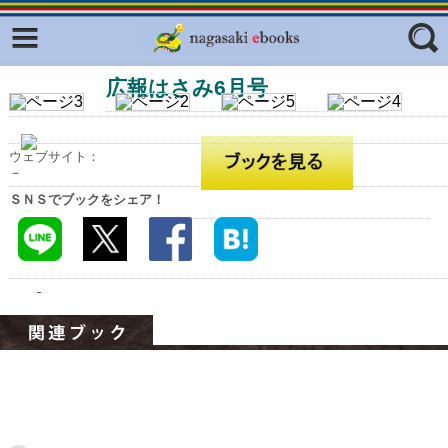
Facebook
twitter
広報はさみ6月号
ふくいろキラリプロジェクト
フリーワード
東京観光デジタルパンフレットギャ
ラリー（TOKYO Brochures）
ウェブサイト：
復興応援企画
－
ジャンル
ＳＮＳでブックをシェア！
はじめてご利用される方へ
コンテンツ
広報誌ナビ
エリア
明治日本の産業革命遺産
長崎と天草地方の潜伏キリシタン
関連遺産
大学・専門学校ナビ