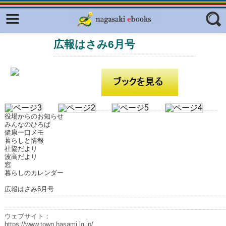
Facebook
twitter
広報はさみ6月号
ふくいろキラリプロジェクト
フリーワード
東京観光デジタルパンフレットギャ
ラリー（TOKYO Brochures）
復興応援企画
ジャンル
はじめてご利用される方へ
役場からのお知らせ
コンテンツ
みんなのひろば
健康一口メモ
広報誌ナビ
暮らしと情報
エリア
社協だより
波高だより
明治日本の産業革命遺産
窓
暮らしのカレンダー
長崎と天草地方の潜伏キリシタン
関連遺産
広報はさみ6月号
大学・専門学校ナビ
ウェブサイト：
https://www.town.hasami.lg.jp/