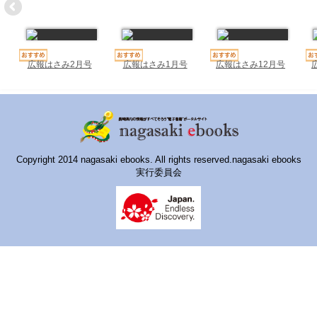
ハイスクールナビ
小・中学校ナビ
いきebooks
広報はさみ2月号
広報はさみ1月号
広報はさみ12月号
ながよebooks
ごとうebooks
おおむらebooks
Copyright 2014 nagasaki ebooks. All rights reserved.nagasaki ebooks
実行委員会
みなみしまばらebooks
はさみebooks
ながさき市ebooks
さいかいイーブックス
長崎MICE観光マップ