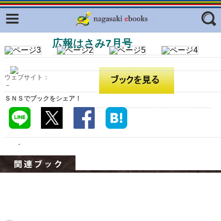
Facebook
twitter
広報はさみ7月号
ふくいろキラリプロジェクト
フリーワード
東京観光デジタルパンフレットギャ
ラリー（TOKYO Brochures）
ウェブサイト：
復興応援企画
－
ジャンル
ＳＮＳでブックをシェア！
はじめてご利用される方へ
コンテンツ
広報誌ナビ
エリア
明治日本の産業革命遺産
長崎と天草地方の潜伏キリシタン
関連遺産
大学・専門学校ナビ