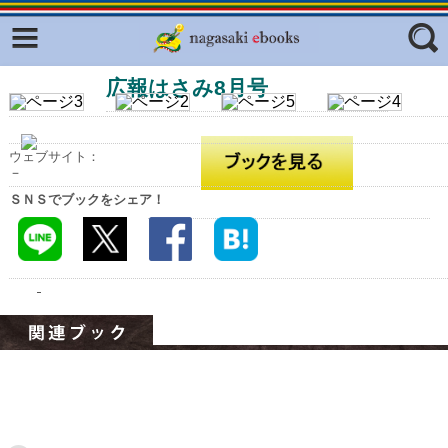
Facebook
twitter
広報はさみ8月号
ふくいろキラリプロジェクト
フリーワード
東京観光デジタルパンフレットギャ
ラリー（TOKYO Brochures）
ウェブサイト：
復興応援企画
－
ジャンル
ＳＮＳでブックをシェア！
はじめてご利用される方へ
コンテンツ
広報誌ナビ
エリア
明治日本の産業革命遺産
長崎と天草地方の潜伏キリシタン
関連遺産
大学・専門学校ナビ