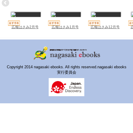
ハイスクールナビ
小・中学校ナビ
いきebooks
広報はさみ2月号
広報はさみ1月号
広報はさみ12月号
ながよebooks
ごとうebooks
おおむらebooks
Copyright 2014 nagasaki ebooks. All rights reserved.nagasaki ebooks
実行委員会
みなみしまばらebooks
はさみebooks
ながさき市ebooks
さいかいイーブックス
長崎MICE観光マップ