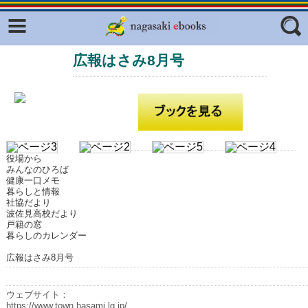
Facebook
twitter
広報はさみ8月号
ふくいろキラリプロジェクト
フリーワード
東京観光デジタルパンフレットギャ
ラリー（TOKYO Brochures）
復興応援企画
ジャンル
はじめてご利用される方へ
役場から
コンテンツ
みんなのひろば
健康一口メモ
広報誌ナビ
暮らしと情報
エリア
社協だより
波佐見高校だより
明治日本の産業革命遺産
戸籍の窓
暮らしのカレンダー
長崎と天草地方の潜伏キリシタン
関連遺産
広報はさみ8月号
大学・専門学校ナビ
ウェブサイト：
https://www.town.hasami.lg.jp/