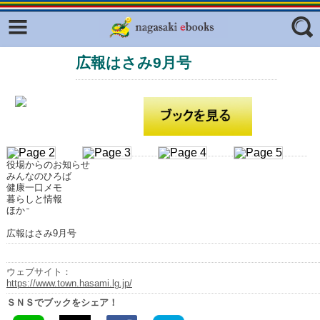
Facebook
twitter
広報はさみ9月号
ふくいろキラリプロジェクト
フリーワード
東京観光デジタルパンフレットギャ
ラリー（TOKYO Brochures）
復興応援企画
ジャンル
はじめてご利用される方へ
役場からのお知らせ
コンテンツ
みんなのひろば
健康一口メモ
広報誌ナビ
暮らしと情報
エリア
ほか
明治日本の産業革命遺産
広報はさみ9月号
長崎と天草地方の潜伏キリシタン
関連遺産
ウェブサイト：
https://www.town.hasami.lg.jp/
大学・専門学校ナビ
ＳＮＳでブックをシェア！