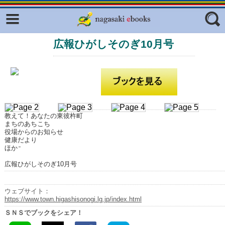
Facebook
twitter
広報ひがしそのぎ10月号
ふくいろキラリプロジェクト
フリーワード
東京観光デジタルパンフレットギャ
ラリー（TOKYO Brochures）
復興応援企画
ジャンル
はじめてご利用される方へ
教えて！あなたの東彼杵町
コンテンツ
まちのあちこち
役場からのお知らせ
広報誌ナビ
健康だより
エリア
ほか
明治日本の産業革命遺産
広報ひがしそのぎ10月号
長崎と天草地方の潜伏キリシタン
関連遺産
ウェブサイト：
https://www.town.higashisonogi.lg.jp/index.html
大学・専門学校ナビ
ＳＮＳでブックをシェア！