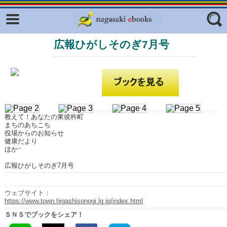
Facebook
twitter
広報ひがしそのぎ7月号
ふくいろキラリプロジェクト
フリーワード
東京観光デジタルパンフレットギャ
ラリー（TOKYO Brochures）
復興応援企画
ジャンル
はじめてご利用される方へ
教えて！あなたの東彼杵町
コンテンツ
まちのあちこち
役場からのお知らせ
広報誌ナビ
健康だより
エリア
ほか
明治日本の産業革命遺産
広報ひがしそのぎ7月号
長崎と天草地方の潜伏キリシタン
関連遺産
ウェブサイト：
https://www.town.higashisonogi.lg.jp/index.html
大学・専門学校ナビ
ＳＮＳでブックをシェア！