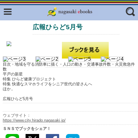
Facebook
twitter
広報ひらど5月号
ふくいろキラリプロジェクト
フリーワード
東京観光デジタルパンフレットギャ
ラリー（TOKYO Brochures）
復興応援企画
ジャンル
はじめてご利用される方へ
目次・地域を守る消防車に描く・人口の動き・交通事故件数・火災救急件
数
コンテンツ
平戸の新星
特集 ひらど健康プロジェクト
特集 快適なスマホライフをシニア世代の皆さんへ
広報誌ナビ
エリア
ほか
明治日本の産業革命遺産
広報ひらど5月号
長崎と天草地方の潜伏キリシタン
関連遺産
ウェブサイト：
https://www.city.hirado.nagasaki.jp/
大学・専門学校ナビ
ＳＮＳでブックをシェア！