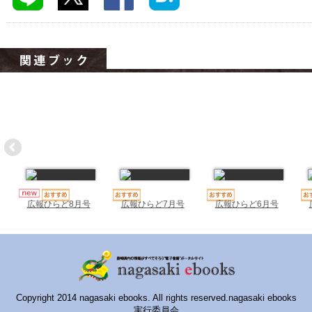
ハイスクールナビ
小・中学校ナビ
いきebooks
ながよebooks
ごとうebooks
おおむらebooks
みなみしまばらebooks
はさみebooks
広報ひらど7月号
広報ひらど6月号
広報ひらど8月号
ながさき市ebooks
さいかいイーブックス
長崎MICE観光マップ
Copyright 2014 nagasaki ebooks. All rights reserved.nagasaki ebooks
実行委員会