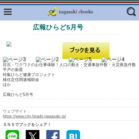
Facebook
twitter
広報ひらど5月号
ふくいろキラリプロジェクト
フリーワード
東京観光デジタルパンフレットギャ
ラリー（TOKYO Brochures）
復興応援企画
ジャンル
はじめてご利用される方へ
目次・ワクワクのお仕事体験！人口の動き・交通事故件数・火災救急件数
平戸の新星
コンテンツ
特集ひらど健康プロジェクト
移住定住関連補助金
ほか
広報誌ナビ
エリア
広報ひらど5月号
明治日本の産業革命遺産
長崎と天草地方の潜伏キリシタン
ウェブサイト：
関連遺産
https://www.city.hirado.nagasaki.jp/
ＳＮＳでブックをシェア！
大学・専門学校ナビ