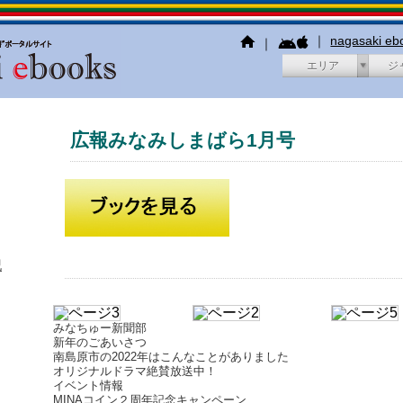
｜
nagasaki e
｜
エリア
ジ
広報みなみしまばら1月号
犯
みなちゅー新聞部
新年のごあいさつ
南島原市の2022年はこんなことがありました
オリジナルドラマ絶賛放送中！
イベント情報
MINAコイン２周年記念キャンペーン