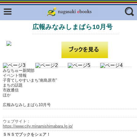
Facebook
twitter
広報みなみしまばら10月号
ふくいろキラリプロジェクト
フリーワード
東京観光デジタルパンフレットギャ
ラリー（TOKYO Brochures）
復興応援企画
ジャンル
はじめてご利用される方へ
みなちゅー新聞部
コンテンツ
イベント情報
子育てしやすいまち“南島原市”
広報誌ナビ
まちの話題
エリア
市政通信
ほか
明治日本の産業革命遺産
広報みなみしまばら10月号
長崎と天草地方の潜伏キリシタン
関連遺産
ウェブサイト：
大学・専門学校ナビ
https://www.city.minamishimabara.lg.jp/
ＳＮＳでブックをシェア！