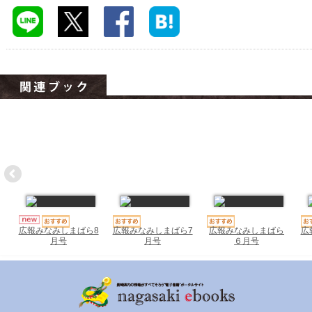
ハイスクールナビ
小・中学校ナビ
いきebooks
ながよebooks
ごとうebooks
おおむらebooks
みなみしまばらebooks
はさみebooks
広報みなみしまばら7
広報みなみしまばら
広
広報みなみしまばら8
ながさき市ebooks
月号
６月号
月号
さいかいイーブックス
長崎MICE観光マップ