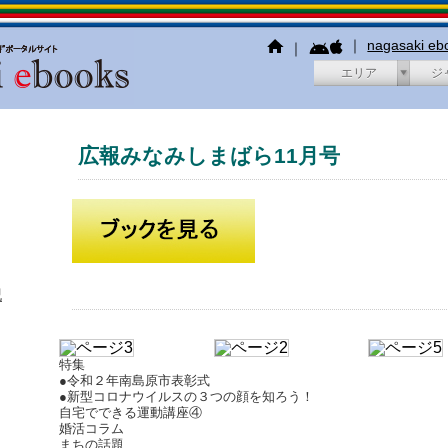
｜
nagasaki e
｜
エリア
ジ
広報みなみしまばら11月号
犯
特集
●令和２年南島原市表彰式
●新型コロナウイルスの３つの顔を知ろう！
自宅でできる運動講座④
婚活コラム
まちの話題