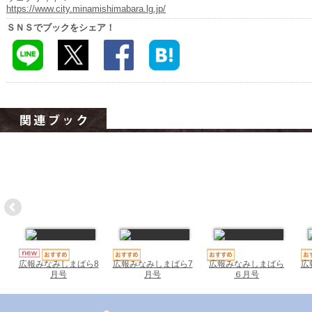
ハイスクールナビ
https://www.city.minamishimabara.lg.jp/
ＳＮＳでブックをシェア！
小・中学校ナビ
いきebooks
ながよebooks
ごとうebooks
おおむらebooks
みなみしまばらebooks
はさみebooks
ながさき市ebooks
さいかいイーブックス
広報みなみしまばら7
広報みなみしまばら
広
広報みなみしまばら8
月号
６月号
月号
長崎MICE観光マップ