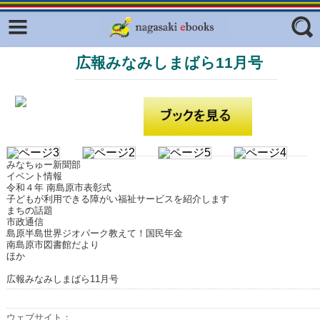
Facebook
twitter
広報みなみしまばら11月号
ふくいろキラリプロジェクト
フリーワード
東京観光デジタルパンフレットギャ
ラリー（TOKYO Brochures）
復興応援企画
ジャンル
はじめてご利用される方へ
みなちゅー新聞部
コンテンツ
イベント情報
令和４年 南島原市表彰式
広報誌ナビ
子どもが利用できる障がい福祉サービスを紹介します
エリア
まちの話題
市政通信
明治日本の産業革命遺産
島原半島世界ジオパーク教えて！国民年金
南島原市図書館だより
長崎と天草地方の潜伏キリシタン
ほか
関連遺産
広報みなみしまばら11月号
大学・専門学校ナビ
ウェブサイト：