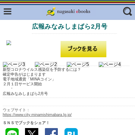
Facebook
twitter
広報みなみしまばら2月号
ふくいろキラリプロジェクト
フリーワード
東京観光デジタルパンフレットギャ
ラリー（TOKYO Brochures）
復興応援企画
ジャンル
はじめてご利用される方へ
新型コロナウイルス感染症を予防するには？
コンテンツ
確定申告がはじまります
電子地域通貨「MINAコイン」
広報誌ナビ
２月１日サービス開始
エリア
広報みなみしまばら2月号
明治日本の産業革命遺産
長崎と天草地方の潜伏キリシタン
ウェブサイト：
関連遺産
https://www.city.minamishimabara.lg.jp/
ＳＮＳでブックをシェア！
大学・専門学校ナビ