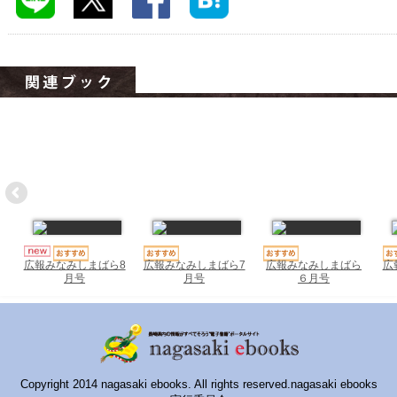
ハイスクールナビ
小・中学校ナビ
いきebooks
ながよebooks
ごとうebooks
おおむらebooks
みなみしまばらebooks
はさみebooks
広報みなみしまばら7
広報みなみしまばら
広
広報みなみしまばら8
月号
６月号
月号
ながさき市ebooks
さいかいイーブックス
長崎MICE観光マップ
Copyright 2014 nagasaki ebooks. All rights reserved.nagasaki ebooks