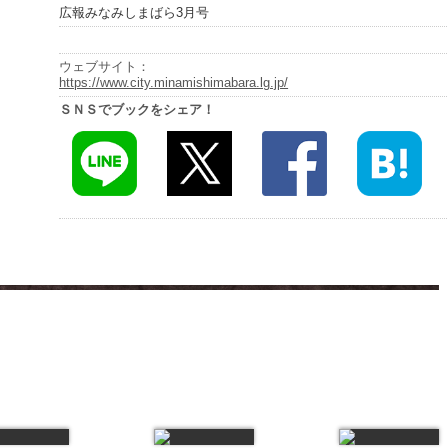
広報みなみしまばら3月号
ウェブサイト：
https://www.city.minamishimabara.lg.jp/
ＳＮＳでブックをシェア！