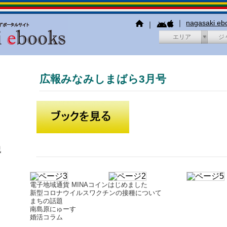
｜
nagasaki e
｜
エリア
ジ
広報みなみしまばら3月号
犯
電子地域通貨 MINAコインはじめました
新型コロナウイルスワクチンの接種について
まちの話題
南島原にゅーす
婚活コラム