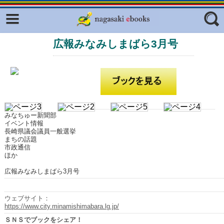
Facebook
twitter
広報みなみしまばら3月号
ふくいろキラリプロジェクト
フリーワード
東京観光デジタルパンフレットギャ
ラリー（TOKYO Brochures）
復興応援企画
ジャンル
はじめてご利用される方へ
みなちゅー新聞部
コンテンツ
イベント情報
長崎県議会議員一般選挙
広報誌ナビ
まちの話題
エリア
市政通信
ほか
明治日本の産業革命遺産
広報みなみしまばら3月号
長崎と天草地方の潜伏キリシタン
関連遺産
ウェブサイト：
大学・専門学校ナビ
https://www.city.minamishimabara.lg.jp/
ＳＮＳでブックをシェア！