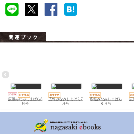
ハイスクールナビ
小・中学校ナビ
いきebooks
ながよebooks
ごとうebooks
おおむらebooks
みなみしまばらebooks
はさみebooks
広報みなみしまばら7
広報みなみしまばら
広
広報みなみしまばら8
ながさき市ebooks
月号
６月号
月号
さいかいイーブックス
長崎MICE観光マップ