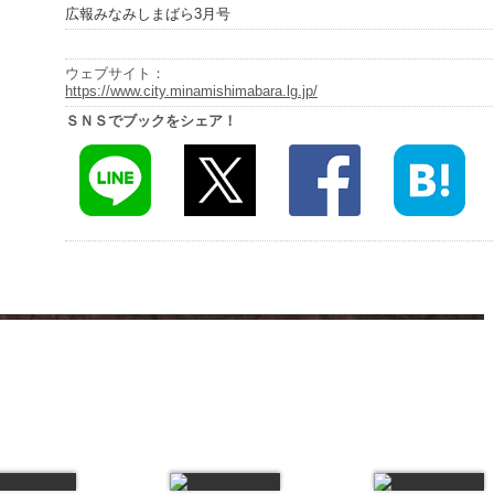
広報みなみしまばら3月号
ウェブサイト：
https://www.city.minamishimabara.lg.jp/
ＳＮＳでブックをシェア！