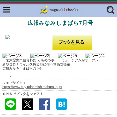
Facebook
twitter
広報みなみしまばら7月号
ふくいろキラリプロジェクト
フリーワード
東京観光デジタルパンフレットギャ
ラリー（TOKYO Brochures）
復興応援企画
ジャンル
はじめてご利用される方へ
口之津歴史民俗資料館 くちのつポートミュージアムがオープン
コンテンツ
新型コロナウイルス感染症に伴う緊急支援策
広報みなみしまばら7月号
広報誌ナビ
エリア
明治日本の産業革命遺産
ウェブサイト：
https://www.city.minamishimabara.lg.jp/
長崎と天草地方の潜伏キリシタン
ＳＮＳでブックをシェア！
関連遺産
大学・専門学校ナビ