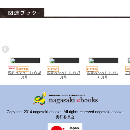
ハイスクールナビ
小・中学校ナビ
いきebooks
ながよebooks
ごとうebooks
おおむらebooks
みなみしまばらebooks
広報みなみしまばら7
広報みなみしまばら
広
広報みなみしまばら8
月号
６月号
月号
はさみebooks
ながさき市ebooks
さいかいイーブックス
Copyright 2014 nagasaki ebooks. All rights reserved.nagasaki ebooks
実行委員会
長崎MICE観光マップ