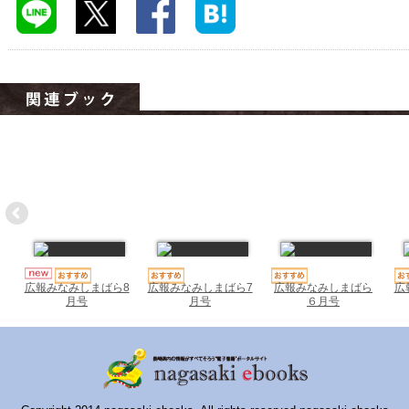
ハイスクールナビ
小・中学校ナビ
いきebooks
ながよebooks
ごとうebooks
おおむらebooks
みなみしまばらebooks
はさみebooks
広報みなみしまばら7
広報みなみしまばら
広
広報みなみしまばら8
月号
６月号
月号
ながさき市ebooks
さいかいイーブックス
長崎MICE観光マップ