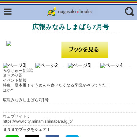
Facebook
twitter
広報みなみしまばら7月号
ふくいろキラリプロジェクト
フリーワード
東京観光デジタルパンフレットギャ
ラリー（TOKYO Brochures）
復興応援企画
ジャンル
はじめてご利用される方へ
みなちゅー新聞部
コンテンツ
まちの話題
イベント情報
広報誌ナビ
特集 夏本番！そうめんを食べたくなる季節がやってきた！
エリア
ほか
明治日本の産業革命遺産
広報みなみしまばら7月号
長崎と天草地方の潜伏キリシタン
関連遺産
ウェブサイト：
https://www.city.minamishimabara.lg.jp/
大学・専門学校ナビ
ＳＮＳでブックをシェア！