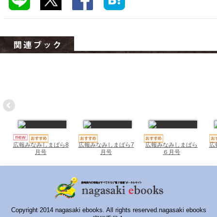
ハイスクールナビ
小・中学校ナビ
いきebooks
ながよebooks
ごとうebooks
おおむらebooks
みなみしまばらebooks
はさみebooks
広報みなみしまばら7
広報みなみしまばら
広
広報みなみしまばら8
月号
６月号
月号
ながさき市ebooks
さいかいイーブックス
長崎MICE観光マップ
Copyright 2014 nagasaki ebooks. All rights reserved.nagasaki ebooks