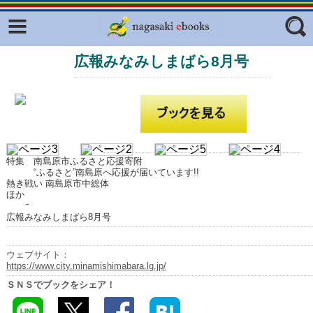
Facebook
twitter
広報みなみしまばら8月号
ふくいろキラリプロジェクト
フリーワード
東京観光デジタルパンフレットギャ
ラリー（TOKYO Brochures）
復興応援企画
ジャンル
はじめてご利用される方へ
特集 南島原市ふるさと応援寄附
コンテンツ
“ふるさと”南島原へ応援が届いています!!
熱き戦い 南島原市中総体
広報誌ナビ
ほか
エリア
広報みなみしまばら8月号
明治日本の産業革命遺産
長崎と天草地方の潜伏キリシタン
ウェブサイト：
関連遺産
https://www.city.minamishimabara.lg.jp/
ＳＮＳでブックをシェア！
大学・専門学校ナビ