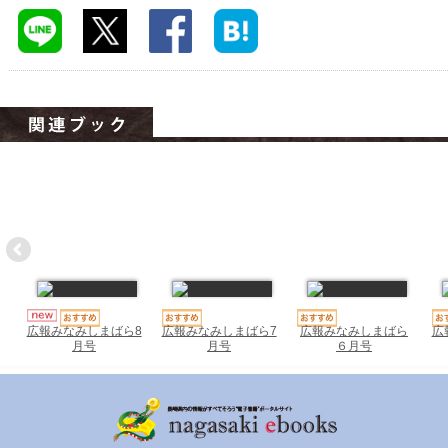
ハイスクールナビ
小・中学校ナビ
いきebooks
ながよebooks
ごとうebooks
おおむらebooks
みなみしまばらebooks
はさみebooks
広報みなみしまばら7
広報みなみしまばら
広
広報みなみしまばら8
ながさき市ebooks
月号
６月号
月号
さいかいイーブックス
長崎MICE観光マップ