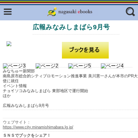
Facebook
twitter
広報みなみしまばら9月号
ふくいろキラリプロジェクト
フリーワード
東京観光デジタルパンフレットギャ
ラリー（TOKYO Brochures）
復興応援企画
ジャンル
はじめてご利用される方へ
みなちゅー新聞部
コンテンツ
南島原市総合的シティプロモーション推進事業 美川憲一さんが本市のPR大
使に就任
広報誌ナビ
イベント情報
エリア
チョイソコみなみしまばら 東部地区で運行開始
ほか
明治日本の産業革命遺産
広報みなみしまばら9月号
長崎と天草地方の潜伏キリシタン
関連遺産
ウェブサイト：
大学・専門学校ナビ
https://www.city.minamishimabara.lg.jp/
ＳＮＳでブックをシェア！