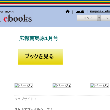
｜
nagasaki e
｜
エリア
ジ
広報南島原1月号
ウェブサイト：
－
ＳＮＳでブックをシェア！