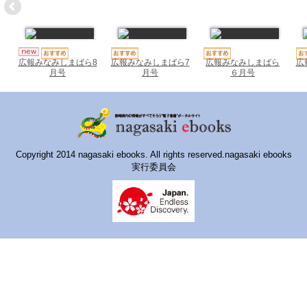
ハイスクールナビ
小・中学校ナビ
いきebooks
広報みなみしまばら7
広報みなみしまばら
広
広報みなみしまばら8
月号
６月号
月号
ながよebooks
ごとうebooks
おおむらebooks
Copyright 2014 nagasaki ebooks. All rights reserved.nagasaki ebooks
実行委員会
みなみしまばらebooks
はさみebooks
ながさき市ebooks
さいかいイーブックス
長崎MICE観光マップ