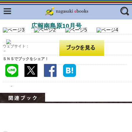
Facebook
twitter
広報南島原10月号
ふくいろキラリプロジェクト
フリーワード
東京観光デジタルパンフレットギャ
ラリー（TOKYO Brochures）
ウェブサイト：
復興応援企画
－
ジャンル
ＳＮＳでブックをシェア！
はじめてご利用される方へ
コンテンツ
広報誌ナビ
エリア
明治日本の産業革命遺産
長崎と天草地方の潜伏キリシタン
関連遺産
大学・専門学校ナビ