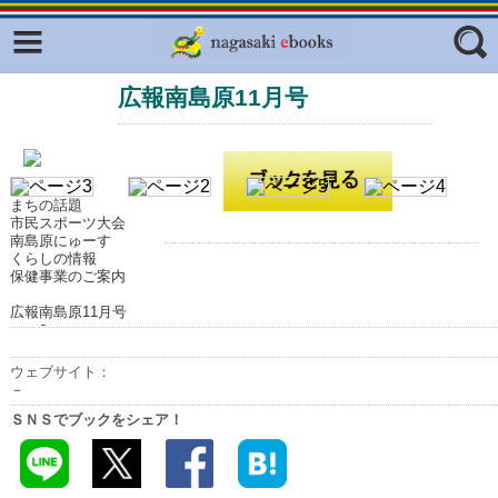
Facebook
twitter
広報南島原11月号
ふくいろキラリプロジェクト
フリーワード
東京観光デジタルパンフレットギャ
ラリー（TOKYO Brochures）
復興応援企画
ジャンル
まちの話題
市民スポーツ大会
はじめてご利用される方へ
南島原にゅーす
くらしの情報
コンテンツ
保健事業のご案内
広報誌ナビ
エリア
広報南島原11月号
明治日本の産業革命遺産
ウェブサイト：
－
長崎と天草地方の潜伏キリシタン
関連遺産
ＳＮＳでブックをシェア！
大学・専門学校ナビ