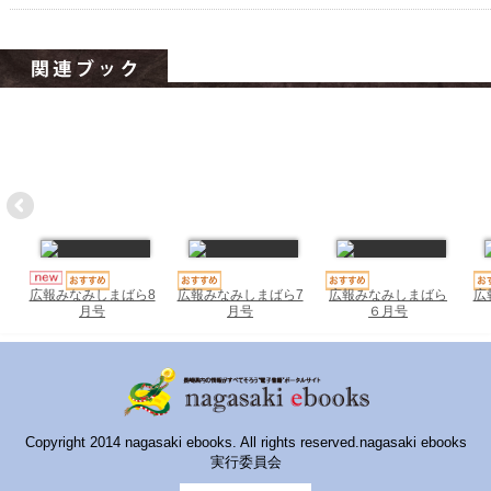
ハイスクールナビ
小・中学校ナビ
いきebooks
ながよebooks
ごとうebooks
おおむらebooks
みなみしまばらebooks
広報みなみしまばら7
広報みなみしまばら
広
広報みなみしまばら8
月号
６月号
月号
はさみebooks
ながさき市ebooks
さいかいイーブックス
Copyright 2014 nagasaki ebooks. All rights reserved.nagasaki ebooks
長崎MICE観光マップ
実行委員会