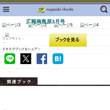
Facebook
twitter
広報南島原3月号
ふくいろキラリプロジェクト
フリーワード
東京観光デジタルパンフレットギャ
ラリー（TOKYO Brochures）
ウェブサイト：
復興応援企画
－
ジャンル
ＳＮＳでブックをシェア！
はじめてご利用される方へ
コンテンツ
広報誌ナビ
エリア
明治日本の産業革命遺産
長崎と天草地方の潜伏キリシタン
関連遺産
大学・専門学校ナビ