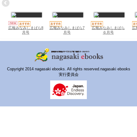
ハイスクールナビ
小・中学校ナビ
いきebooks
広報みなみしまばら7
広報みなみしまばら
広
広報みなみしまばら8
月号
６月号
月号
ながよebooks
ごとうebooks
おおむらebooks
Copyright 2014 nagasaki ebooks. All rights reserved.nagasaki ebooks
実行委員会
みなみしまばらebooks
はさみebooks
ながさき市ebooks
さいかいイーブックス
長崎MICE観光マップ