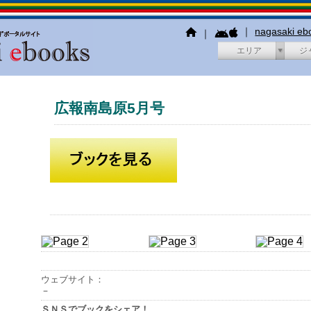
｜
nagasaki e
｜
エリア
ジ
広報南島原5月号
ウェブサイト：
－
ＳＮＳでブックをシェア！