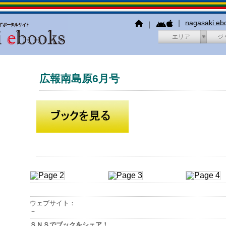
｜
nagasaki e
｜
エリア
ジ
広報南島原6月号
ウェブサイト：
－
ＳＮＳでブックをシェア！