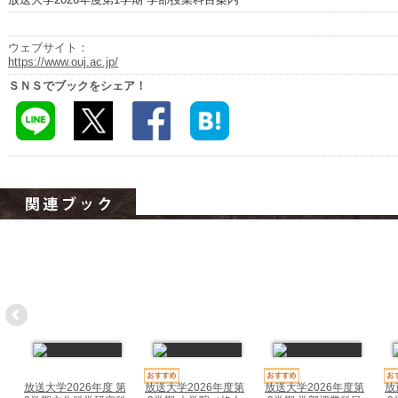
ハイスクールナビ
小・中学校ナビ
ウェブサイト：
https://www.ouj.ac.jp/
いきebooks
ＳＮＳでブックをシェア！
ながよebooks
ごとうebooks
おおむらebooks
みなみしまばらebooks
はさみebooks
ながさき市ebooks
さいかいイーブックス
長崎MICE観光マップ
放送大学2026年度 第
放送大学2026年度第
放送大学2026年度第
放