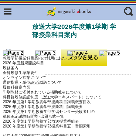
Facebook
twitter
放送大学2026年度第1学期 学
ふくいろキラリプロジェクト
フリーワード
部授業科目案内
東京観光デジタルパンフレットギャ
ラリー（TOKYO Brochures）
復興応援企画
ジャンル
教養学部授業科目案内の利用にあたって
はじめてご利用される方へ
2026 年度新規開設科目
履修案内
全科履修生卒業要件
コンテンツ
オンライン授業について
通信指導・単位認定試験について
広報誌ナビ
エリア
履修科目案内図
印刷教材に添付されている補助教材について
明治日本の産業革命遺産
科目群履修認証制度（放送大学エキスパート）について
2026 年度第1 学期教養学部授業科目講義概要目次
2026 年度第1 学期教養学部授業科目講義概要
長崎と天草地方の潜伏キリシタン
2026 年度第1 学期教養学部学習センター受験者用の
関連遺産
単位認定試験時間割･出題形式一覧
2026 年度第1 学期教養学部放送授業番組表
大学・専門学校ナビ
2026 年度第1 学期教養学部授業科目五十音順索引
放送大学2026年度第1学期 学部授業科目案内