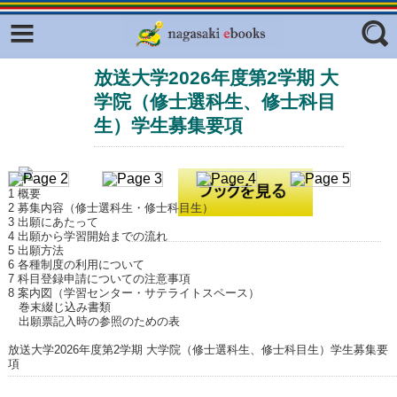
Facebook
twitter
放送大学2026年度第2学期 大
ふくいろキラリプロジェクト
フリーワード
学院（修士選科生、修士科目
東京観光デジタルパンフレットギャ
ラリー（TOKYO Brochures）
生）学生募集要項
復興応援企画
ジャンル
はじめてご利用される方へ
1 概要
2 募集内容（修士選科生・修士科目生）
コンテンツ
3 出願にあたって
4 出願から学習開始までの流れ
広報誌ナビ
エリア
5 出願方法
6 各種制度の利用について
7 科目登録申請についての注意事項
明治日本の産業革命遺産
8 案内図（学習センター・サテライトスペース）
巻末綴じ込み書類
長崎と天草地方の潜伏キリシタン
出願票記入時の参照のための表
関連遺産
放送大学2026年度第2学期 大学院（修士選科生、修士科目生）学生募集要
項
大学・専門学校ナビ