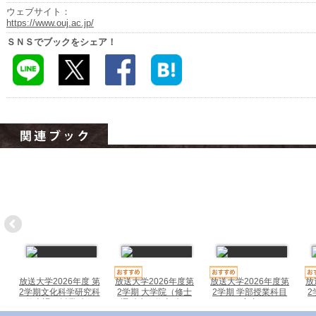
ハイスクールナビ
ウェブサイト：
https://www.ouj.ac.jp/
小・中学校ナビ
ＳＮＳでブックをシェア！
いきebooks
ながよebooks
ごとうebooks
おおむらebooks
みなみしまばらebooks
はさみebooks
ながさき市ebooks
さいかいイーブックス
放送大学2026年度 第
放送大学2026年度第
放送大学2026年度第
放
2学期文化科学研究科
2学期 大学院（修士
2学期 学部授業科目
2
長崎MICE観光マップ
修士課程授業科目
選科生、修士科目
案内
生）学生募集要項