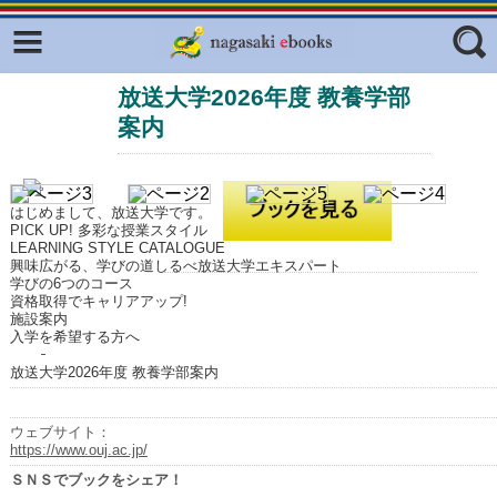
Facebook
twitter
放送大学2026年度 教養学部
ふくいろキラリプロジェクト
フリーワード
案内
東京観光デジタルパンフレットギャ
ラリー（TOKYO Brochures）
復興応援企画
ジャンル
はじめまして、放送大学です。
はじめてご利用される方へ
PICK UP! 多彩な授業スタイル
LEARNING STYLE CATALOGUE
興味広がる、学びの道しるべ放送大学エキスパート
コンテンツ
学びの6つのコース
資格取得でキャリアアップ!
広報誌ナビ
エリア
施設案内
入学を希望する方へ
明治日本の産業革命遺産
放送大学2026年度 教養学部案内
長崎と天草地方の潜伏キリシタン
関連遺産
ウェブサイト：
https://www.ouj.ac.jp/
大学・専門学校ナビ
ＳＮＳでブックをシェア！