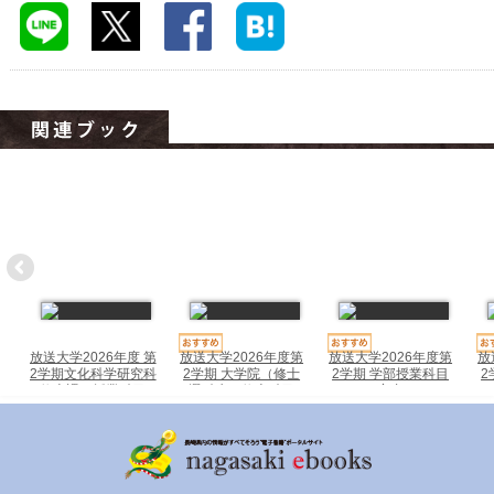
ハイスクールナビ
小・中学校ナビ
いきebooks
ながよebooks
ごとうebooks
おおむらebooks
みなみしまばらebooks
はさみebooks
放送大学2026年度 第
放送大学2026年度第
放送大学2026年度第
放
ながさき市ebooks
2学期文化科学研究科
2学期 大学院（修士
2学期 学部授業科目
2
修士課程授業科目
選科生、修士科目
案内
生）学生募集要項
さいかいイーブックス
長崎MICE観光マップ