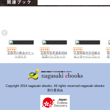
ハイスクールナビ
小・中学校ナビ
いきebooks
ながよebooks
ごとうebooks
おおむらebooks
五島市の教会ポケッ
五島市世界遺産登録
久賀島観光交流拠点
長
トガイド
記念パンフレット
センターパンフレッ
伏
2022
ト
産
みなみしまばらebooks
はさみebooks
ながさき市ebooks
Copyright 2014 nagasaki ebooks. All rights reserved.nagasaki ebooks
実行委員会
さいかいイーブックス
長崎MICE観光マップ