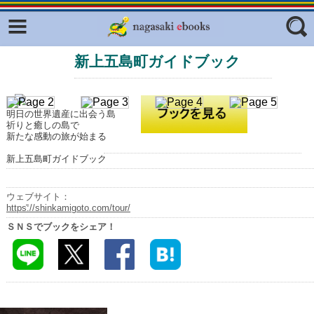
Facebook
twitter
新上五島町ガイドブック
ふくいろキラリプロジェクト
フリーワード
東京観光デジタルパンフレットギャ
ラリー（TOKYO Brochures）
明日の世界遺産に出会う島
復興応援企画
祈りと癒しの島で
ジャンル
新たな感動の旅が始まる
はじめてご利用される方へ
新上五島町ガイドブック
コンテンツ
広報誌ナビ
エリア
ウェブサイト：
https://shinkamigoto.com/tour/
明治日本の産業革命遺産
ＳＮＳでブックをシェア！
長崎と天草地方の潜伏キリシタン
関連遺産
大学・専門学校ナビ