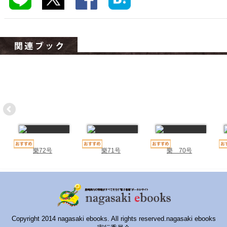
ハイスクールナビ
小・中学校ナビ
いきebooks
ながよebooks
ごとうebooks
おおむらebooks
みなみしまばらebooks
はさみebooks
樂72号
樂71号
樂 70号
ながさき市ebooks
さいかいイーブックス
長崎MICE観光マップ
Copyright 2014 nagasaki ebooks. All rights reserved.nagasaki ebooks