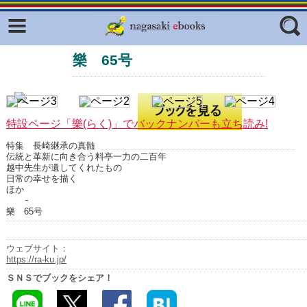
Facebook
twitter
樂 65号
ふくいろキラリプロジェクト
フリーワード
東京観光デジタルパンフレットギャ
ラリー（TOKYO Brochures）
復興応援企画
特設ページ「樂(らく)」でバックナンバーも立ち読み!
ジャンル
はじめてご利用される方へ
特集 長崎継承の真髄
伝統と革新に向き合う料亭一力の二百年
コンテンツ
越中先生が遺してくれたもの
日常の幸せを描く
広報誌ナビ
ほか
エリア
樂 65号
明治日本の産業革命遺産
長崎と天草地方の潜伏キリシタン
ウェブサイト：
関連遺産
https://ra-ku.jp/
ＳＮＳでブックをシェア！
大学・専門学校ナビ