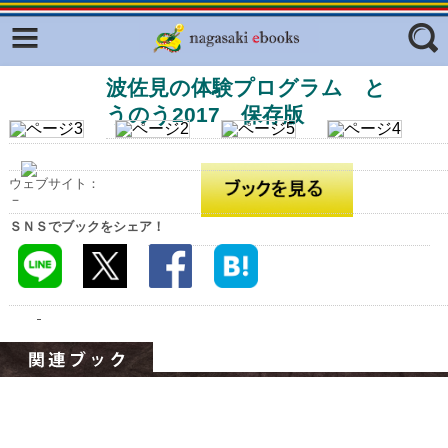
Facebook
twitter
波佐見の体験プログラム と
ふくいろキラリプロジェクト
フリーワード
うのう2017 保存版
東京観光デジタルパンフレットギャ
ラリー（TOKYO Brochures）
復興応援企画
ジャンル
ウェブサイト：
－
はじめてご利用される方へ
ＳＮＳでブックをシェア！
コンテンツ
広報誌ナビ
エリア
明治日本の産業革命遺産
長崎と天草地方の潜伏キリシタン
関連遺産
大学・専門学校ナビ