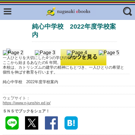
Facebook
twitter
純心中学校 2022年度学校案
ふくいろキラリプロジェクト
フリーワード
内
東京観光デジタルパンフレットギャ
ラリー（TOKYO Brochures）
復興応援企画
ジャンル
一人ひとりを大切にした4つの学びの特長
はじめてご利用される方へ
ここから始まるあなたの6 年間。
本校は、カトリシズムの建学の精神にもとづき、一人ひとりの希望と
個性を伸ばす教育を行います。
コンテンツ
純心中学校 2022年度学校案内
広報誌ナビ
エリア
明治日本の産業革命遺産
ウェブサイト：
https://www.n-junshin.ed.jp/
長崎と天草地方の潜伏キリシタン
ＳＮＳでブックをシェア！
関連遺産
大学・専門学校ナビ