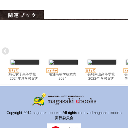
ハイスクールナビ
小・中学校ナビ
いきebooks
ながよebooks
ごとうebooks
おおむらebooks
みなみしまばらebooks
純心女子高等学校
瓊浦高校学校案内
長崎南山高等学校
長
2024年度学校案内
2024
2022年 学校案内
等
はさみebooks
ながさき市ebooks
さいかいイーブックス
Copyright 2014 nagasaki ebooks. All rights reserved.nagasaki ebooks
実行委員会
長崎MICE観光マップ