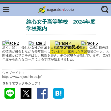
Facebook
twitter
純心女子高等学校 2024年度
ふくいろキラリプロジェクト
フリーワード
学校案内
東京観光デジタルパンフレットギャ
ラリー（TOKYO Brochures）
復興応援企画
ジャンル
清く、賢く、優しい女性の育成を目標に掲げる純心の教育。伝統と最先端
はじめてご利用される方へ
の技術が融合しながら毎年進化しています。 充実した学習環境のもと、人
間性豊かに学力を伸ばし、感性を磨き、夢の実現を目指しています。 2023
年度から新たなコースによる学びが始まりました。
コンテンツ
広報誌ナビ
エリア
ウェブサイト：
https://www.n-junshin.ed.jp/
明治日本の産業革命遺産
ＳＮＳでブックをシェア！
長崎と天草地方の潜伏キリシタン
関連遺産
大学・専門学校ナビ