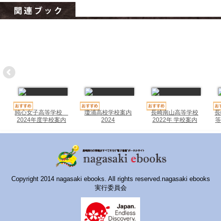
ハイスクールナビ
小・中学校ナビ
いきebooks
ながよebooks
ごとうebooks
おおむらebooks
純心女子高等学校
瓊浦高校学校案内
長崎南山高等学校
長
2024年度学校案内
2024
2022年 学校案内
等
みなみしまばらebooks
はさみebooks
ながさき市ebooks
Copyright 2014 nagasaki ebooks. All rights reserved.nagasaki ebooks
さいかいイーブックス
実行委員会
長崎MICE観光マップ