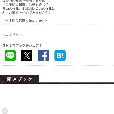
災害時の被害を軽減するため、
ハイスクールナビ
「自主防災組織」活動を通じて、
共助の強化、地域の防災力の強化に
小・中学校ナビ
向けた取組を始めてみませんか?
「自主防災活動を始めませんか」
いきebooks
ながよebooks
ウェブサイト：
－
ごとうebooks
ＳＮＳでブックをシェア！
おおむらebooks
みなみしまばらebooks
はさみebooks
ながさき市ebooks
さいかいイーブックス
長崎MICE観光マップ