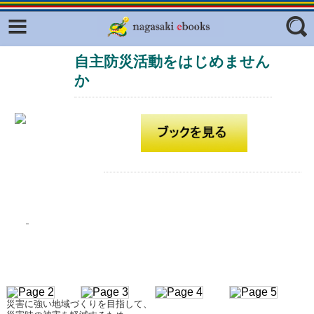
Facebook
twitter
自主防災活動をはじめません
ふくいろキラリプロジェクト
フリーワード
か
東京観光デジタルパンフレットギャ
ラリー（TOKYO Brochures）
復興応援企画
ジャンル
はじめてご利用される方へ
コンテンツ
広報誌ナビ
エリア
明治日本の産業革命遺産
長崎と天草地方の潜伏キリシタン
関連遺産
大学・専門学校ナビ
災害に強い地域づくりを目指して、