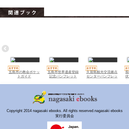
ハイスクールナビ
小・中学校ナビ
いきebooks
ながよebooks
ごとうebooks
おおむらebooks
五島市の教会ポケッ
五島市世界遺産登録
久賀島観光交流拠点
長
みなみしまばらebooks
トガイド
記念パンフレット
センターパンフレッ
伏
2022
ト
産
はさみebooks
ながさき市ebooks
さいかいイーブックス
Copyright 2014 nagasaki ebooks. All rights reserved.nagasaki ebooks
実行委員会
長崎MICE観光マップ