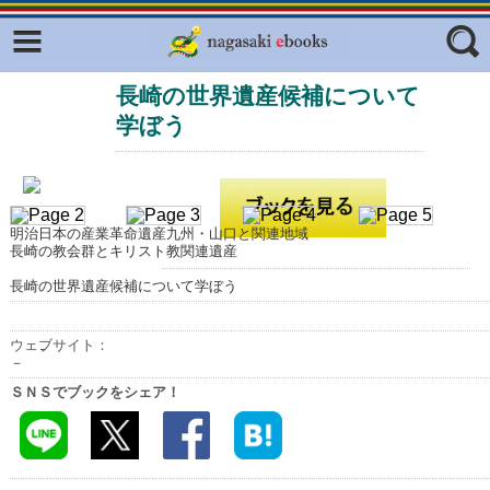
Facebook
twitter
長崎の世界遺産候補について
ふくいろキラリプロジェクト
フリーワード
学ぼう
東京観光デジタルパンフレットギャ
ラリー（TOKYO Brochures）
復興応援企画
ジャンル
はじめてご利用される方へ
明治日本の産業革命遺産九州・山口と関連地域
長崎の教会群とキリスト教関連遺産
コンテンツ
長崎の世界遺産候補について学ぼう
広報誌ナビ
エリア
ウェブサイト：
明治日本の産業革命遺産
－
長崎と天草地方の潜伏キリシタン
ＳＮＳでブックをシェア！
関連遺産
大学・専門学校ナビ