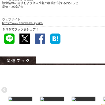
ハイスクールナビ
診療情報の提供および個人情報の保護に関するお知らせ
病棟・施設紹介
小・中学校ナビ
ウェブサイト：
いきebooks
https://www.shunkaikai.jp/kita/
ＳＮＳでブックをシェア！
ながよebooks
ごとうebooks
おおむらebooks
みなみしまばらebooks
はさみebooks
ながさき市ebooks
さいかいイーブックス
長崎MICE観光マップ