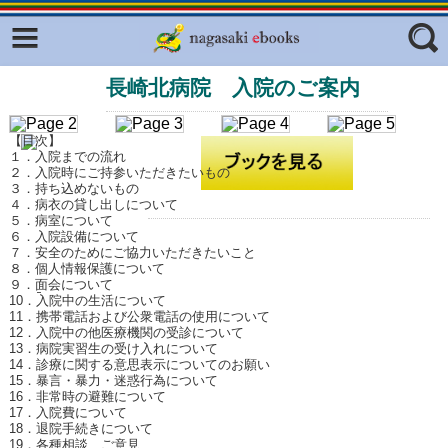
Facebook
twitter
長崎北病院 入院のご案内
ふくいろキラリプロジェクト
フリーワード
東京観光デジタルパンフレットギャ
ラリー（TOKYO Brochures）
【目次】
１．入院までの流れ
復興応援企画
２．入院時にご持参いただきたいもの
ジャンル
３．持ち込めないもの
４．病衣の貸し出しについて
はじめてご利用される方へ
５．病室について
６．入院設備について
コンテンツ
７．安全のためにご協力いただきたいこと
８．個人情報保護について
広報誌ナビ
エリア
９．面会について
10．入院中の生活について
明治日本の産業革命遺産
11．携帯電話および公衆電話の使用について
12．入院中の他医療機関の受診について
13．病院実習生の受け入れについて
長崎と天草地方の潜伏キリシタン
14．診療に関する意思表示についてのお願い
関連遺産
15．暴言・暴力・迷惑行為について
16．非常時の避難について
大学・専門学校ナビ
17．入院費について
18．退院手続きについて
19．各種相談、ご意見