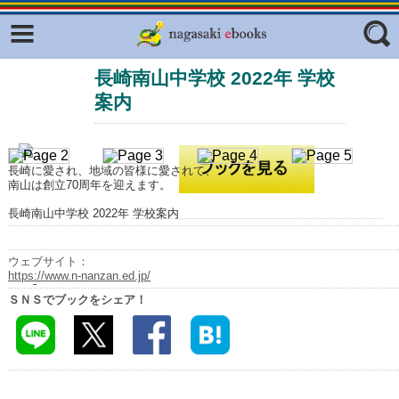
Facebook
twitter
長崎南山中学校 2022年 学校
ふくいろキラリプロジェクト
フリーワード
案内
東京観光デジタルパンフレットギャ
ラリー（TOKYO Brochures）
復興応援企画
ジャンル
長崎に愛され、地域の皆様に愛されて、
はじめてご利用される方へ
南山は創立70周年を迎えます。
長崎南山中学校 2022年 学校案内
コンテンツ
広報誌ナビ
エリア
ウェブサイト：
https://www.n-nanzan.ed.jp/
明治日本の産業革命遺産
ＳＮＳでブックをシェア！
長崎と天草地方の潜伏キリシタン
関連遺産
大学・専門学校ナビ