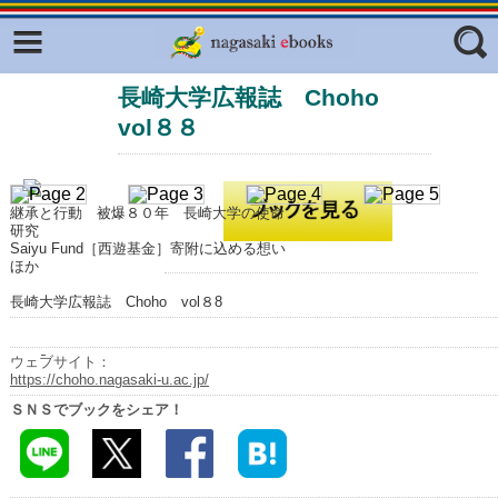
Facebook
twitter
長崎大学広報誌 Choho
ふくいろキラリプロジェクト
フリーワード
vol８８
東京観光デジタルパンフレットギャ
ラリー（TOKYO Brochures）
復興応援企画
ジャンル
継承と行動 被爆８０年 長崎大学の使命
はじめてご利用される方へ
研究
Saiyu Fund［西遊基金］寄附に込める想い
ほか
コンテンツ
長崎大学広報誌 Choho vol８8
広報誌ナビ
エリア
明治日本の産業革命遺産
ウェブサイト：
https://choho.nagasaki-u.ac.jp/
長崎と天草地方の潜伏キリシタン
ＳＮＳでブックをシェア！
関連遺産
大学・専門学校ナビ