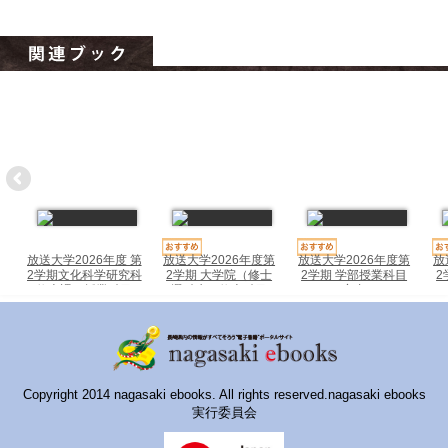
ハイスクールナビ
小・中学校ナビ
いきebooks
ながよebooks
ごとうebooks
おおむらebooks
みなみしまばらebooks
放送大学2026年度 第
放送大学2026年度第
放送大学2026年度第
放
2学期文化科学研究科
2学期 大学院（修士
2学期 学部授業科目
2
修士課程授業科目
選科生、修士科目
案内
はさみebooks
生）学生募集要項
ながさき市ebooks
さいかいイーブックス
Copyright 2014 nagasaki ebooks. All rights reserved.nagasaki ebooks
実行委員会
長崎MICE観光マップ