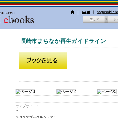
｜
nagasaki e
｜
エリア
ジ
長崎市まちなか再生ガイドライン
ウェブサイト：
－
ＳＮＳでブックをシェア！