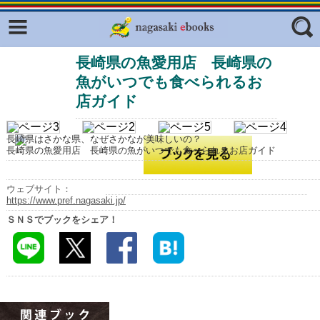
Facebook
twitter
長崎県の魚愛用店 長崎県の
ふくいろキラリプロジェクト
フリーワード
魚がいつでも食べられるお
東京観光デジタルパンフレットギャ
ラリー（TOKYO Brochures）
店ガイド
復興応援企画
ジャンル
長崎県はさかな県、なぜさかなが美味しいの？
はじめてご利用される方へ
長崎県の魚愛用店 長崎県の魚がいつでも食べられるお店ガイド
コンテンツ
ウェブサイト：
広報誌ナビ
エリア
https://www.pref.nagasaki.jp/
ＳＮＳでブックをシェア！
明治日本の産業革命遺産
長崎と天草地方の潜伏キリシタン
関連遺産
大学・専門学校ナビ