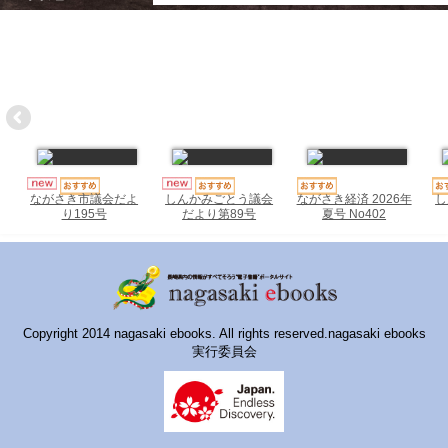
ハイスクールナビ
小・中学校ナビ
いきebooks
ながよebooks
ごとうebooks
ながさき経済 2026年
し
ながさき市議会だよ
しんかみごとう議会
おおむらebooks
夏号 No402
り195号
だより第89号
みなみしまばらebooks
はさみebooks
ながさき市ebooks
Copyright 2014 nagasaki ebooks. All rights reserved.nagasaki ebooks
実行委員会
さいかいイーブックス
長崎MICE観光マップ