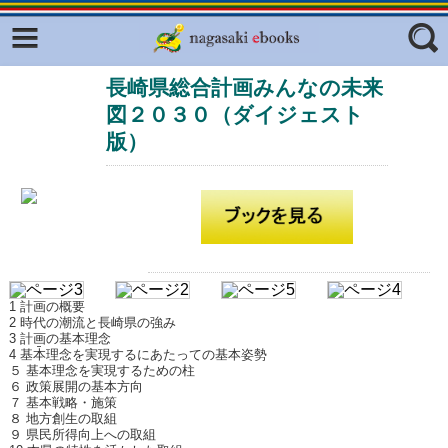
Facebook
twitter
長崎県総合計画みんなの未来
ふくいろキラリプロジェクト
フリーワード
図２０３０（ダイジェスト
東京観光デジタルパンフレットギャ
ラリー（TOKYO Brochures）
版）
復興応援企画
ジャンル
はじめてご利用される方へ
コンテンツ
広報誌ナビ
エリア
1 計画の概要
明治日本の産業革命遺産
2 時代の潮流と長崎県の強み
3 計画の基本理念
4 基本理念を実現するにあたっての基本姿勢
長崎と天草地方の潜伏キリシタン
５ 基本理念を実現するための柱
関連遺産
６ 政策展開の基本方向
７ 基本戦略・施策
大学・専門学校ナビ
８ 地方創生の取組
９ 県民所得向上への取組