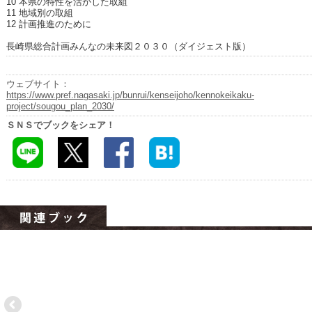
10 本県の特性を活かした取組
ハイスクールナビ
11 地域別の取組
12 計画推進のために
小・中学校ナビ
長崎県総合計画みんなの未来図２０３０（ダイジェスト版）
いきebooks
ウェブサイト：
ながよebooks
https://www.pref.nagasaki.jp/bunrui/kenseijoho/kennokeikaku-
project/sougou_plan_2030/
ごとうebooks
ＳＮＳでブックをシェア！
おおむらebooks
みなみしまばらebooks
はさみebooks
ながさき市ebooks
さいかいイーブックス
長崎MICE観光マップ