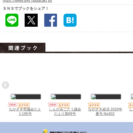
https://www.pref.nagasaki.jp/
ハイスクールナビ
ＳＮＳでブックをシェア！
小・中学校ナビ
いきebooks
ながよebooks
ごとうebooks
おおむらebooks
みなみしまばらebooks
はさみebooks
ながさき市ebooks
ながさき経済 2026年
し
ながさき市議会だよ
しんかみごとう議会
さいかいイーブックス
夏号 No402
り195号
だより第89号
長崎MICE観光マップ