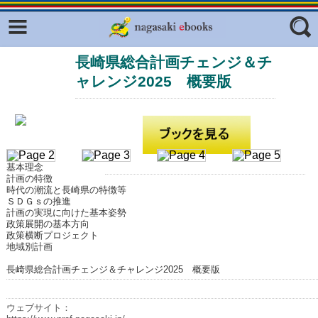
Facebook
twitter
長崎県総合計画チェンジ＆チ
ふくいろキラリプロジェクト
フリーワード
ャレンジ2025 概要版
東京観光デジタルパンフレットギャ
ラリー（TOKYO Brochures）
復興応援企画
ジャンル
はじめてご利用される方へ
基本理念
コンテンツ
計画の特徴
時代の潮流と長崎県の特徴等
広報誌ナビ
エリア
ＳＤＧｓの推進
計画の実現に向けた基本姿勢
政策展開の基本方向
明治日本の産業革命遺産
政策横断プロジェクト
地域別計画
長崎と天草地方の潜伏キリシタン
関連遺産
長崎県総合計画チェンジ＆チャレンジ2025 概要版
大学・専門学校ナビ
ウェブサイト：