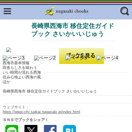
Facebook
twitter
長崎県西海市 移住定住ガイド
ふくいろキラリプロジェクト
フリーワード
ブック さいかいいじゅう
東京観光デジタルパンフレットギャ
ラリー（TOKYO Brochures）
復興応援企画
ジャンル
はじめてご利用される方へ
西海市基本情報
田舎らしさを味わう
コンテンツ
いい時間が流れる西海
住み心地よい西海の風
広報誌ナビ
ほか
エリア
長崎県西海市 移住定住ガイドブック さいかいいじゅう
明治日本の産業革命遺産
長崎と天草地方の潜伏キリシタン
ウェブサイト：
関連遺産
https://www.city.saikai.nagasaki.jp/index.html
ＳＮＳでブックをシェア！
大学・専門学校ナビ