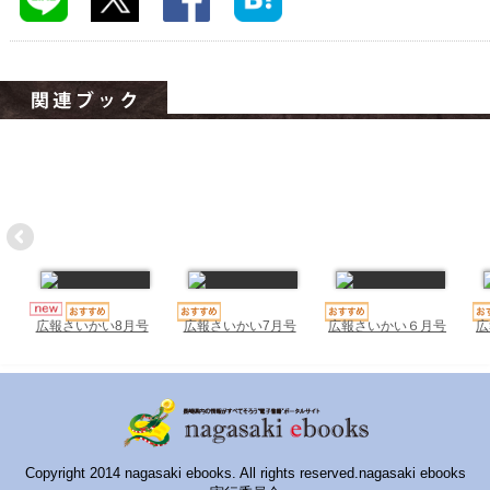
ハイスクールナビ
小・中学校ナビ
いきebooks
ながよebooks
ごとうebooks
おおむらebooks
みなみしまばらebooks
はさみebooks
広報さいかい7月号
広報さいかい６月号
広
広報さいかい8月号
ながさき市ebooks
さいかいイーブックス
長崎MICE観光マップ
Copyright 2014 nagasaki ebooks. All rights reserved.nagasaki ebooks